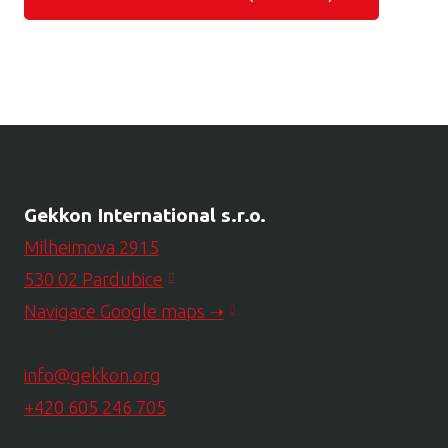
Gekkon International s.r.o.
Milheimova 2915
530 02 Pardubice
Navigace Google maps
➝
info@gekkon.org
+420 605 246 705