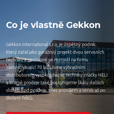
Co je vlastně Gekkon
Gekkon International s.r.o. je úspěšný podnik,
který začal jako garážový projekt dvou servisních
techniků a postupně se rozrostl na firmu
zaměstnávající 70 lidí. Jsme výhradním
distributorem vysokozdvižné techniky značky HELI
a kromě prodeje také poskytujeme škálu dalších
služeb – od prodeje, přes pronájem a servis až po
školení řidičů.