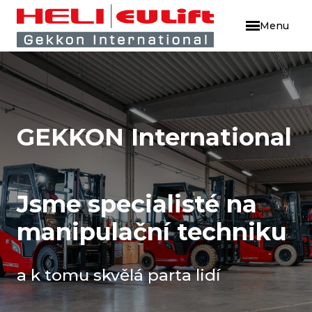
Menu
ÚVO
HELI
EULI
GEKKON International
H-P
Služ
PR
Jsme specialisté na
SE
manipulační techniku
PR
a k tomu skvělá parta lidí
NÁ