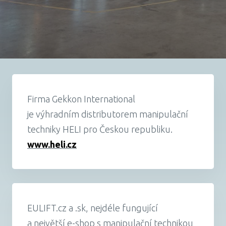
O ná
Vir
Ko
Ná
Vi
Firma Gekkon International
Ja
je výhradním distributorem manipulační
Dot
techniky HELI pro Českou republiku.
www.heli.cz
Re
Karié
O
EULIFT.cz a .sk, nejdéle fungující
a největší e-shop s manipulační technikou