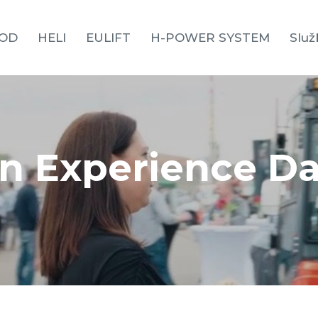
OD
HELI
EULIFT
H-POWER SYSTEM
Služ
n Experience Da