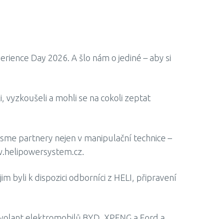
erience Day 2026. A šlo nám o jediné – aby si
, vyzkoušeli a mohli se na cokoli zeptat
Jsme partnery nejen v manipulační technice –
w.helipowersystem.cz.
 byli k dispozici odborníci z HELI, připravení
za volant elektromobilů BYD, XPENG a Ford a